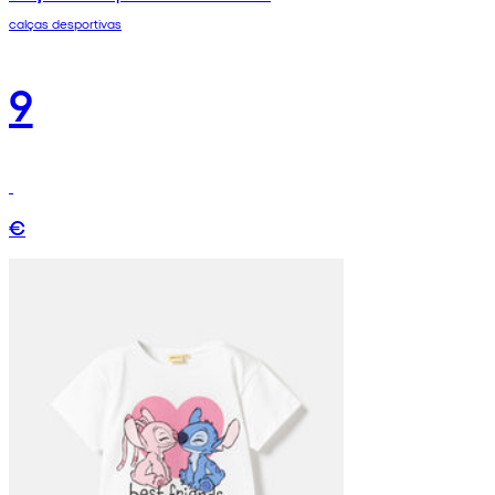
calças desportivas
9
€