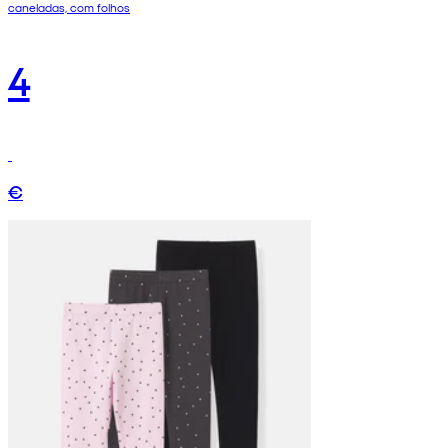
caneladas, com folhos
4
€