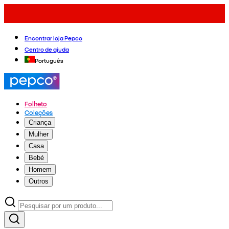
Encontrar loja Pepco
Centro de ajuda
Português
Folheto
Coleções
Criança
Mulher
Casa
Bebé
Homem
Outros