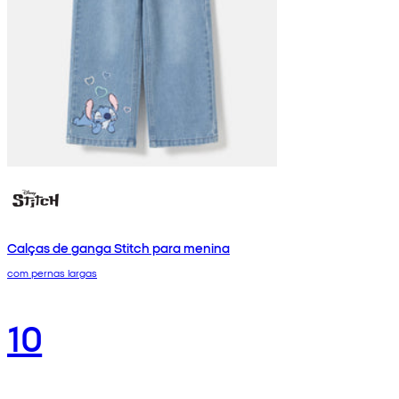
Calças de ganga Stitch para menina
com pernas largas
10