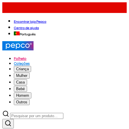
Encontrar loja Pepco
Centro de ajuda
Português
Folheto
Coleções
Criança
Mulher
Casa
Bebé
Homem
Outros