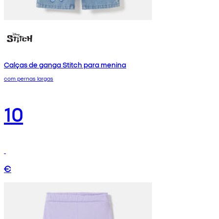
Calças de ganga Stitch para menina
com pernas largas
10
€