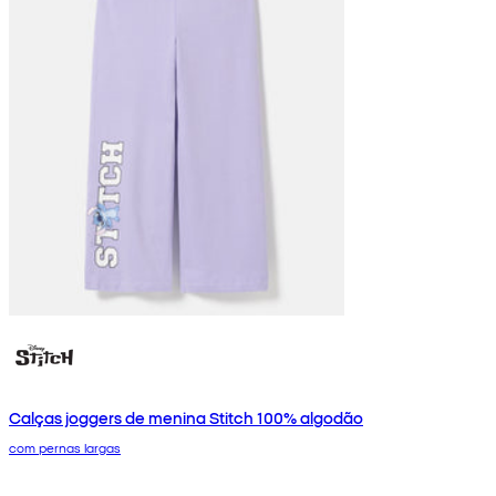
Calças joggers de menina Stitch 100% algodão
com pernas largas