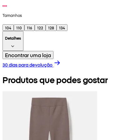
Tamanhos
104
110
116
122
128
134
Detalhes
Encontrar uma loja
30 dias para devolução
Produtos que podes gostar