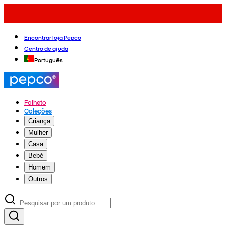
Encontrar loja Pepco
Centro de ajuda
Português
Folheto
Coleções
Criança
Mulher
Casa
Bebé
Homem
Outros