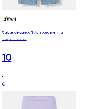
Calças de ganga Stitch para menina
com pernas largas
10
€