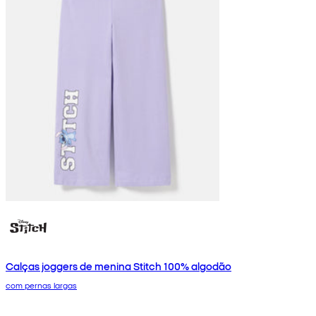
Calças joggers de menina Stitch 100% algodão
com pernas largas