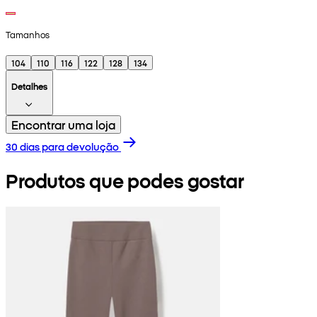
Tamanhos
104
110
116
122
128
134
Detalhes
Encontrar uma loja
30 dias para devolução
Produtos que podes gostar