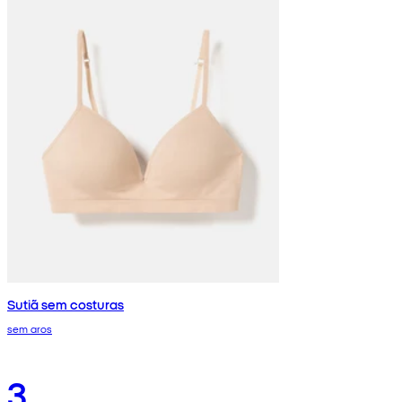
Sutiã sem costuras
sem aros
3