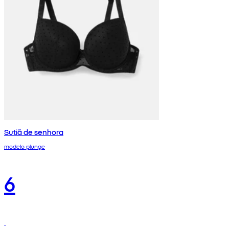
Sutiã de senhora
modelo plunge
6