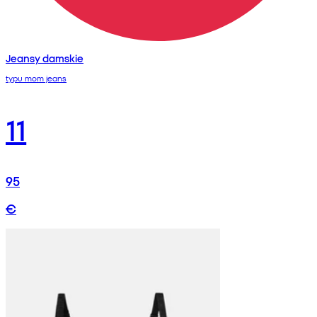
Jeansy damskie
typu mom jeans
11
95
€