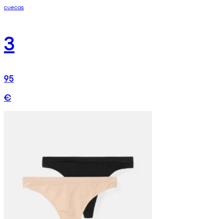
cuecas
3
95
€