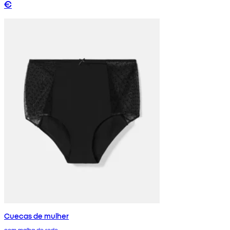
€
Cuecas de mulher
com malha de rede