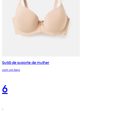
Sutiã de suporte de mulher
com um laço
6