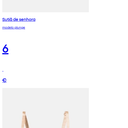
Sutiã de senhora
modelo plunge
6
€