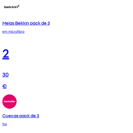
Meias Bekkin pack de 3
em microfibra
2
30
€
Cuecas pack de 3
figi