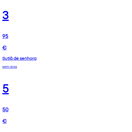
3
95
€
Sutiã de senhora
sem aros
5
50
€