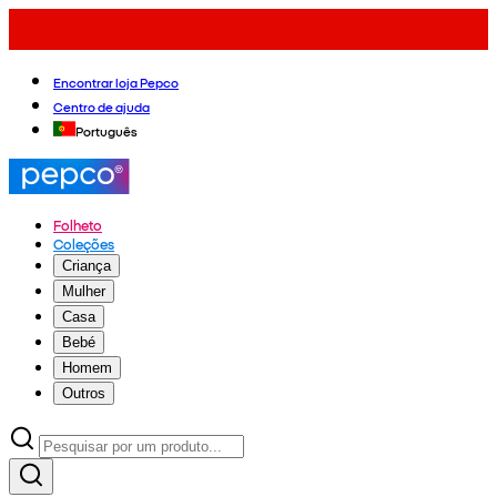
Encontrar loja Pepco
Centro de ajuda
Português
Folheto
Coleções
Criança
Mulher
Casa
Bebé
Homem
Outros