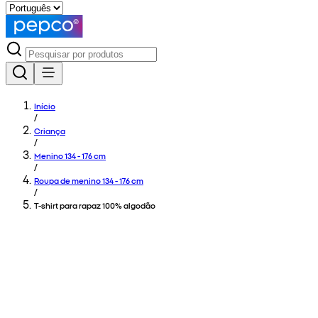
Início
/
Criança
/
Menino 134 - 176 cm
/
Roupa de menino 134 - 176 cm
/
T-shirt para rapaz 100% algodão