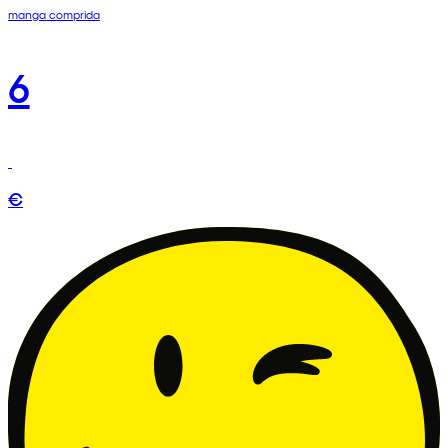
manga comprida
6
€