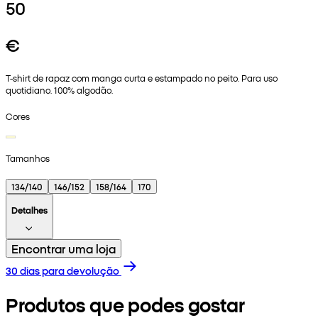
50
€
T-shirt de rapaz com manga curta e estampado no peito. Para uso
quotidiano. 100% algodão.
Cores
Tamanhos
134/140
146/152
158/164
170
Detalhes
Encontrar uma loja
30 dias para devolução
Produtos que podes gostar