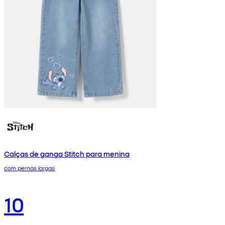
Calças de ganga Stitch para menina
com pernas largas
10