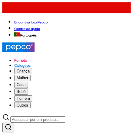
Encontrar loja Pepco
Centro de ajuda
Português
Folheto
Coleções
Criança
Mulher
Casa
Bebé
Homem
Outros