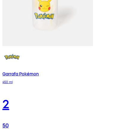
Garrafa Pokémon
450 ml
2
50