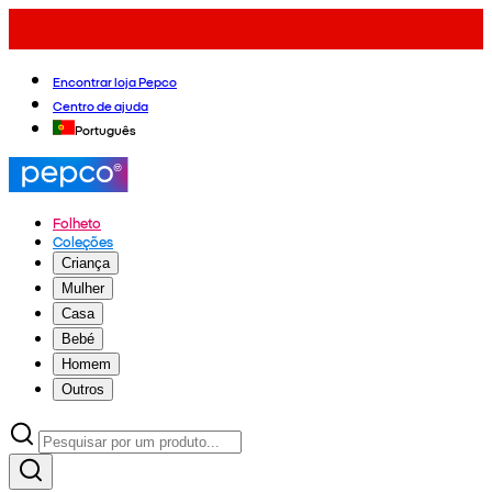
Encontrar loja Pepco
Centro de ajuda
Português
Folheto
Coleções
Criança
Mulher
Casa
Bebé
Homem
Outros