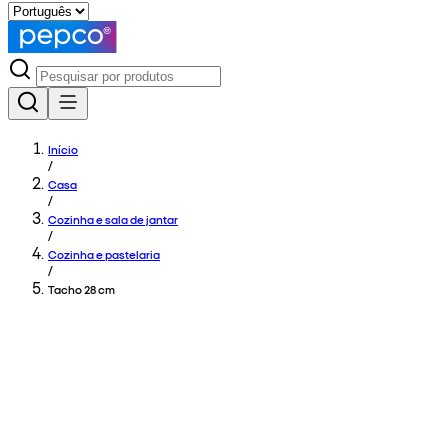
Início
/
Casa
/
Cozinha e sala de jantar
/
Cozinha e pastelaria
/
Tacho 28 cm