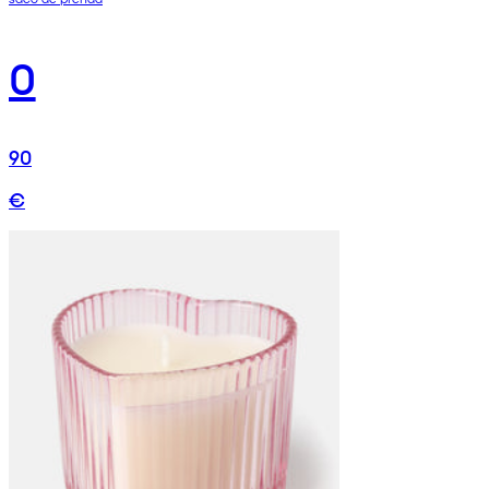
0
90
€