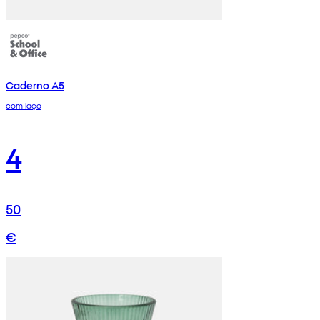
Caderno A5
com laço
4
50
€