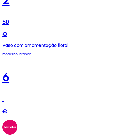
50
€
Vaso com ornamentação floral
moderno, branco
6
€