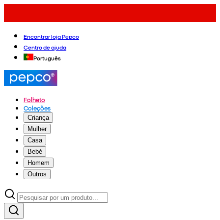
Encontrar loja Pepco
Centro de ajuda
Português
Folheto
Coleções
Criança
Mulher
Casa
Bebé
Homem
Outros