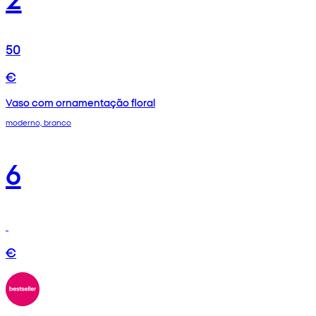
50
€
Vaso com ornamentação floral
moderno, branco
6
€