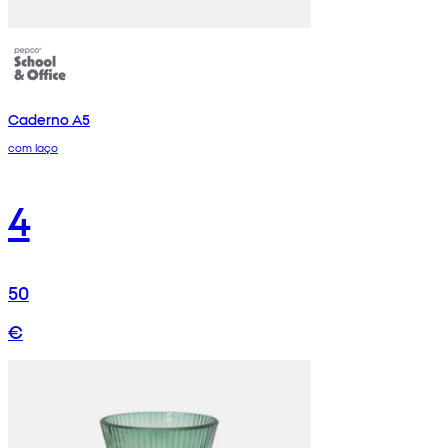
Caderno A5
com laço
4
50
€