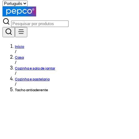
Início
/
Casa
/
Cozinha e sala de jantar
/
Cozinha e pastelaria
/
Tacho antiaderente