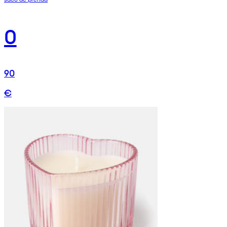
0
90
€