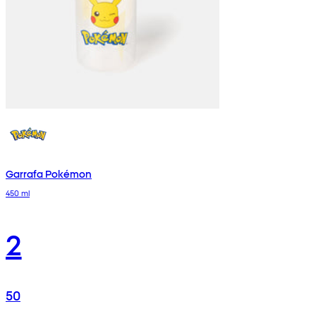
Garrafa Pokémon
450 ml
2
50