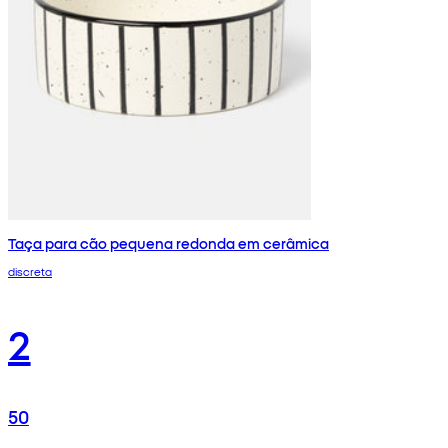
Taça para cão pequena redonda em cerâmica
discreta
2
50