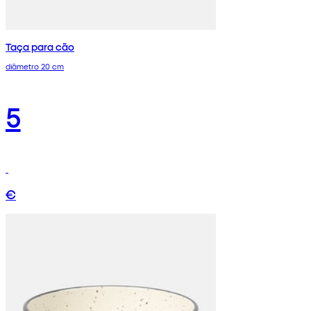
Taça para cão
diâmetro 20 cm
5
€