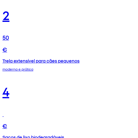
2
50
€
Trela extensível para cães pequenos
moderna e prática
4
€
Sacos de lixo biodegradáveis