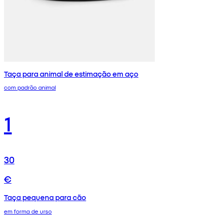
Taça para animal de estimação em aço
com padrão animal
1
30
€
Taça pequena para cão
em forma de urso