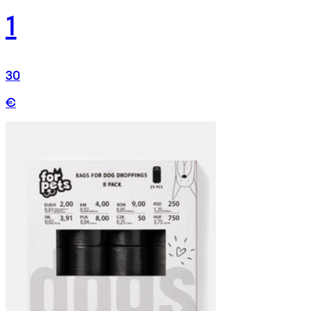
1
30
€