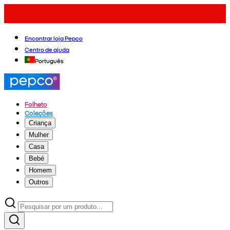
Encontrar loja Pepco
Centro de ajuda
Português
Folheto
Coleções
Criança
Mulher
Casa
Bebé
Homem
Outros