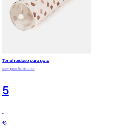
Túnel ruidoso para gato
com padrão de urso
5
€