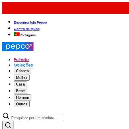
Encontrar loja Pepco
Centro de ajuda
Português
Folheto
Coleções
Criança
Mulher
Casa
Bebé
Homem
Outros