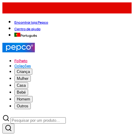
Encontrar loja Pepco
Centro de ajuda
Português
Folheto
Coleções
Criança
Mulher
Casa
Bebé
Homem
Outros