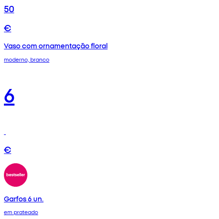
50
€
Vaso com ornamentação floral
moderno, branco
6
€
Garfos 6 un.
em prateado