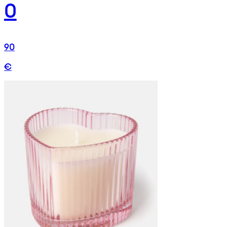
0
90
€