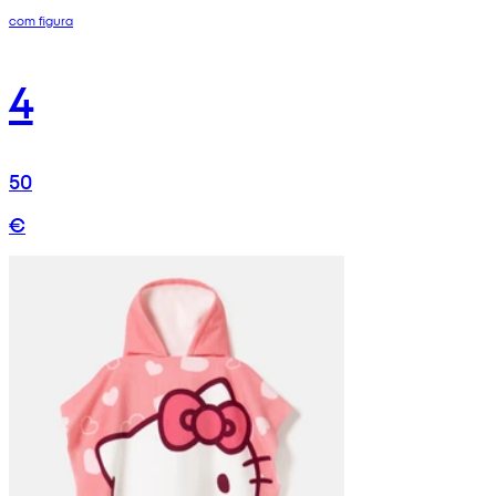
com figura
4
50
€