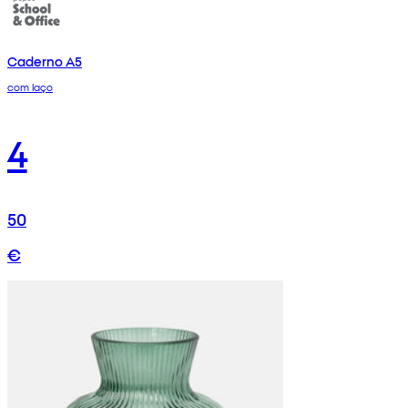
Caderno A5
com laço
4
50
€