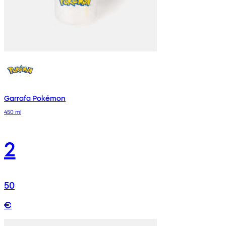
Garrafa Pokémon
450 ml
2
50
€