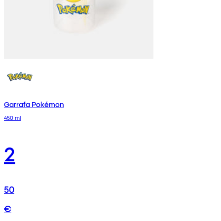
Garrafa Pokémon
450 ml
2
50
€