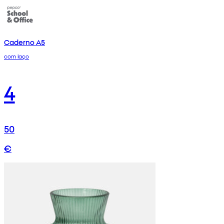
Caderno A5
com laço
4
50
€