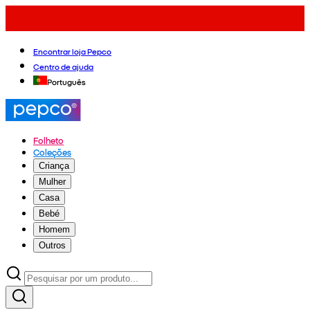
Encontrar loja Pepco
Centro de ajuda
Português
Folheto
Coleções
Criança
Mulher
Casa
Bebé
Homem
Outros