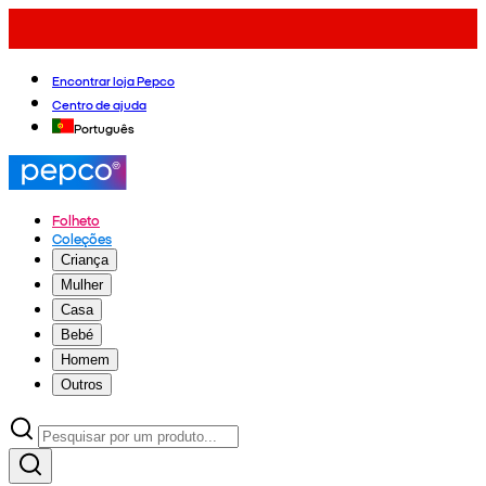
Encontrar loja Pepco
Centro de ajuda
Português
Folheto
Coleções
Criança
Mulher
Casa
Bebé
Homem
Outros