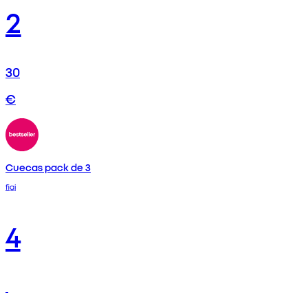
2
30
€
Cuecas pack de 3
figi
4