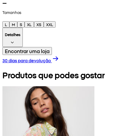
Tamanhos
L
M
S
XL
XS
XXL
Detalhes
Encontrar uma loja
30 dias para devolução
Produtos que podes gostar