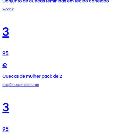
Conjunto de cuecas femininas em tecido canelado
2-pack
3
95
€
Cuecas de mulher pack de 2
calções sem costuras
3
95