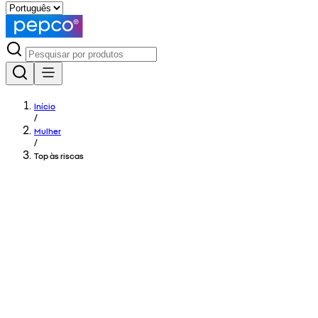
Início
/
Mulher
/
Top às riscas