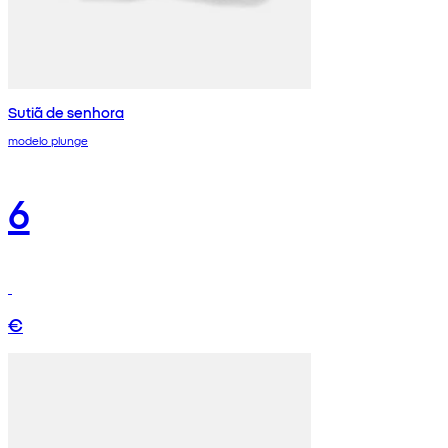
Sutiã de senhora
modelo plunge
6
€