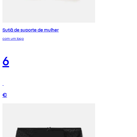
Sutiã de suporte de mulher
com um laço
6
€