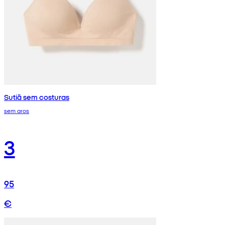
Sutiã sem costuras
sem aros
3
95
€