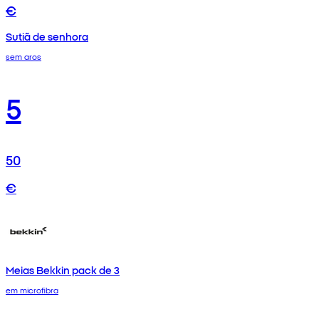
€
Sutiã de senhora
sem aros
5
50
€
Meias Bekkin pack de 3
em microfibra