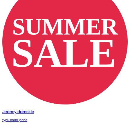
Jeansy damskie
typu mom jeans