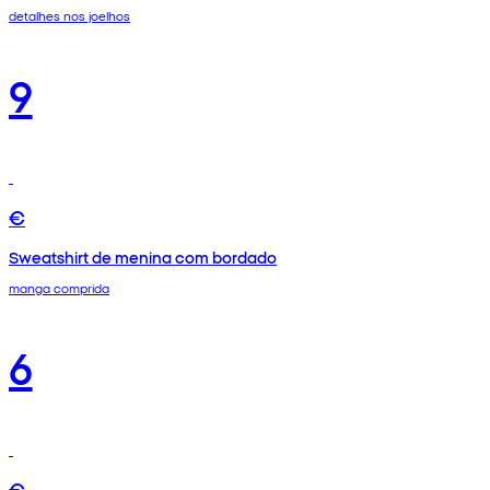
detalhes nos joelhos
9
€
Sweatshirt de menina com bordado
manga comprida
6
€