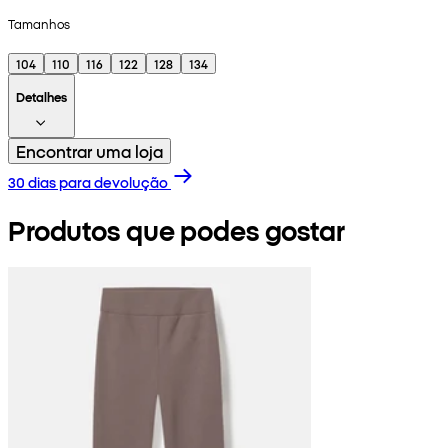
Tamanhos
104
110
116
122
128
134
Detalhes
Encontrar uma loja
30 dias para devolução
Produtos que podes gostar