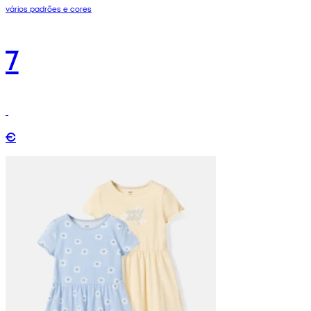
vários padrões e cores
7
€