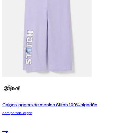
Calças joggers de menina Stitch 100% algodão
com pernas largas