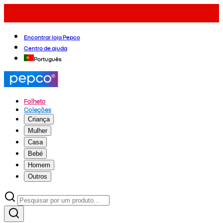
Encontrar loja Pepco
Centro de ajuda
Português
Folheto
Coleções
Criança
Mulher
Casa
Bebé
Homem
Outros