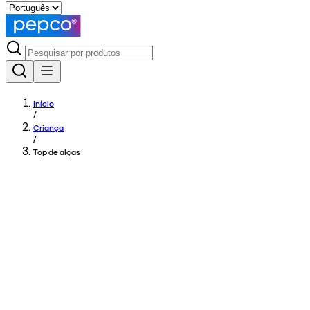
Início
/
Criança
/
Top de alças