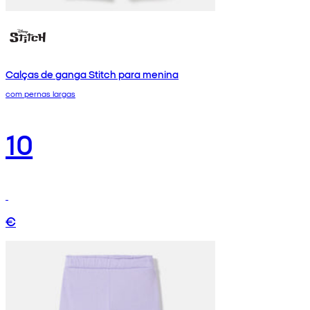
Calças de ganga Stitch para menina
com pernas largas
10
€