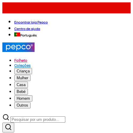
Encontrar loja Pepco
Centro de ajuda
Português
Folheto
Coleções
Criança
Mulher
Casa
Bebé
Homem
Outros