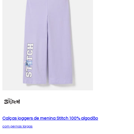
Calças joggers de menina Stitch 100% algodão
com pernas largas