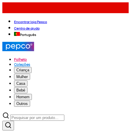
Encontrar loja Pepco
Centro de ajuda
Português
Folheto
Coleções
Criança
Mulher
Casa
Bebé
Homem
Outros