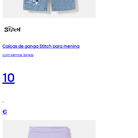
Calças de ganga Stitch para menina
com pernas largas
10
€