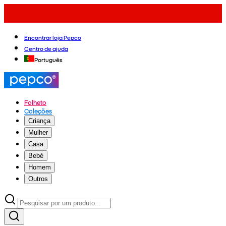
Encontrar loja Pepco
Centro de ajuda
Português
Folheto
Coleções
Criança
Mulher
Casa
Bebé
Homem
Outros