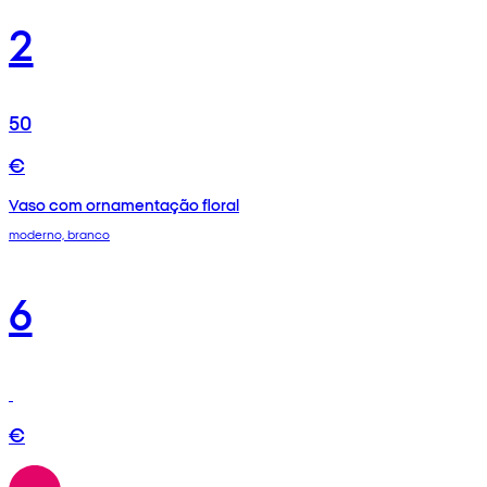
2
50
€
Vaso com ornamentação floral
moderno, branco
6
€