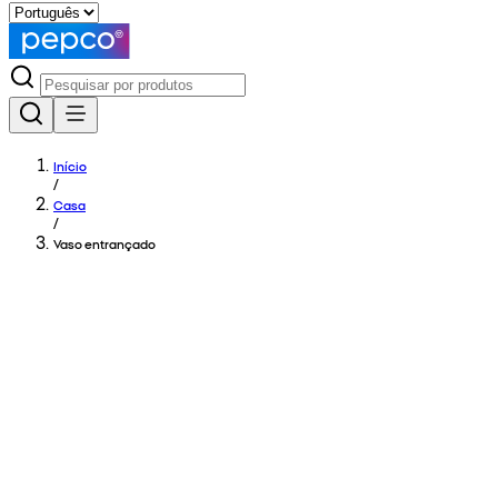
Início
/
Casa
/
Vaso entrançado