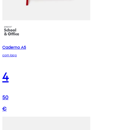
Caderno A5
com laço
4
50
€