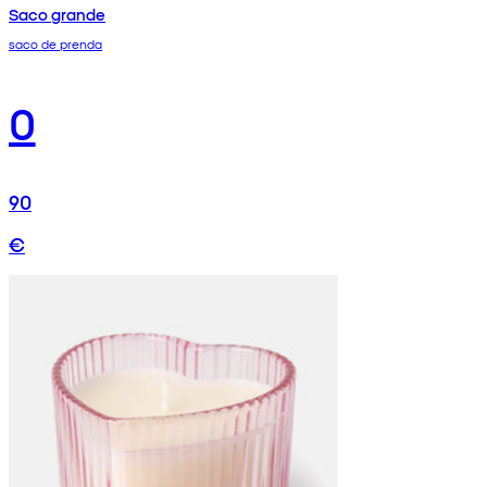
Saco grande
saco de prenda
0
90
€