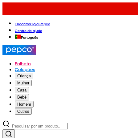
Encontrar loja Pepco
Centro de ajuda
Português
Folheto
Coleções
Criança
Mulher
Casa
Bebé
Homem
Outros