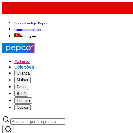
Encontrar loja Pepco
Centro de ajuda
Português
Folheto
Coleções
Criança
Mulher
Casa
Bebé
Homem
Outros