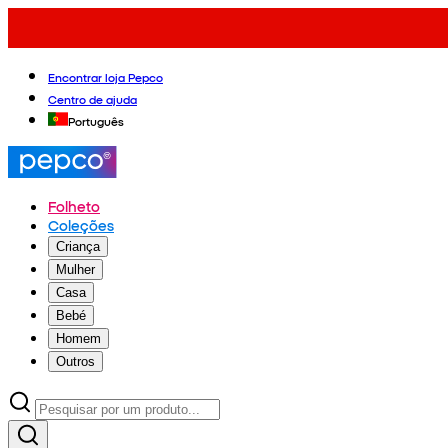
Encontrar loja Pepco
Centro de ajuda
Português
Folheto
Coleções
Criança
Mulher
Casa
Bebé
Homem
Outros