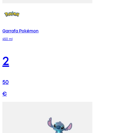
Garrafa Pokémon
450 ml
2
50
€