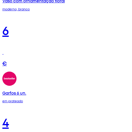
Vaso com ornamentação floral
moderno, branco
6
€
Garfos 6 un.
em prateado
4