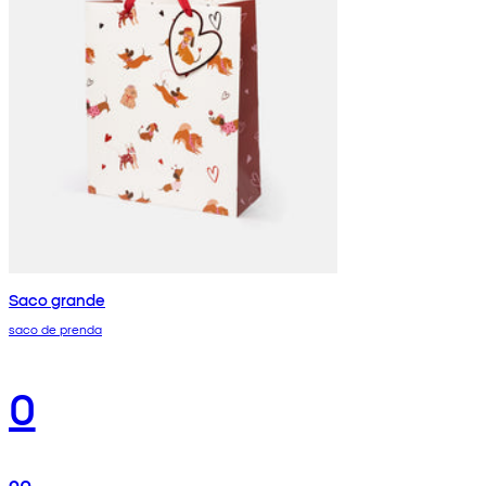
Saco grande
saco de prenda
0