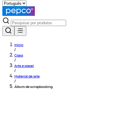
Início
/
Casa
/
Arte e papel
/
Material de arte
/
Álbum de scrapbooking