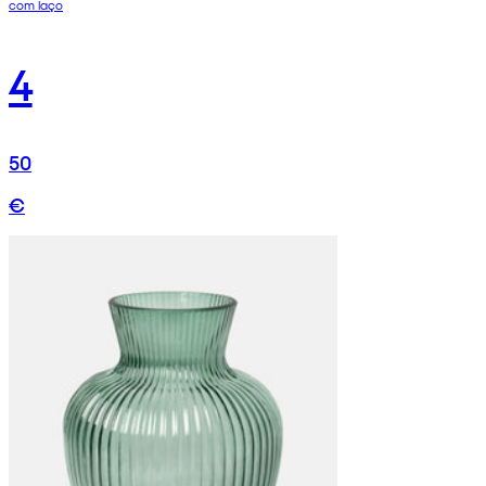
com laço
4
50
€