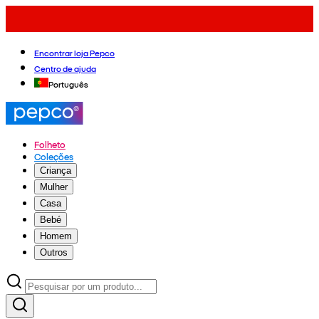
Encontrar loja Pepco
Centro de ajuda
Português
Folheto
Coleções
Criança
Mulher
Casa
Bebé
Homem
Outros