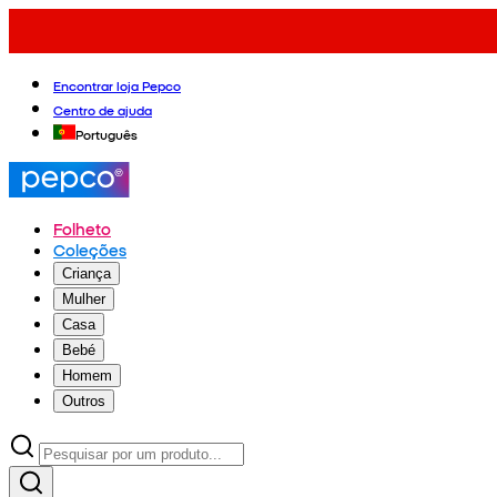
Encontrar loja Pepco
Centro de ajuda
Português
Folheto
Coleções
Criança
Mulher
Casa
Bebé
Homem
Outros