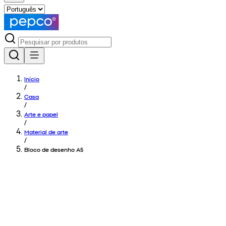
Início
/
Casa
/
Arte e papel
/
Material de arte
/
Bloco de desenho A5