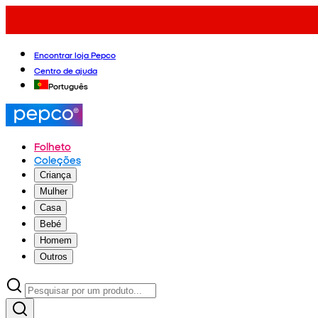
Encontrar loja Pepco
Centro de ajuda
Português
Folheto
Coleções
Criança
Mulher
Casa
Bebé
Homem
Outros