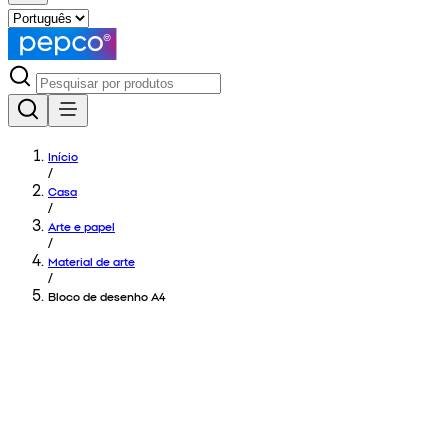
Início
/
Casa
/
Arte e papel
/
Material de arte
/
Bloco de desenho A4