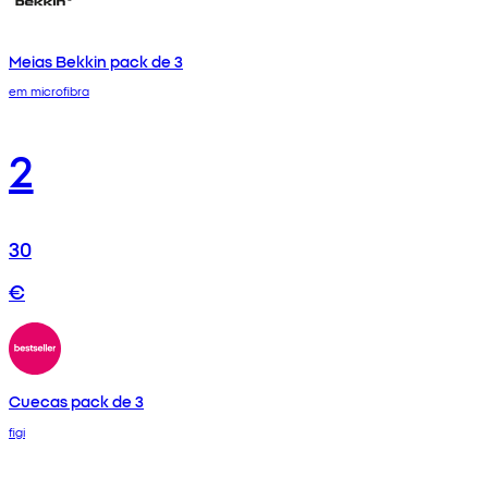
Meias Bekkin pack de 3
em microfibra
2
30
€
Cuecas pack de 3
figi