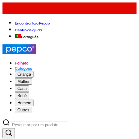
Encontrar loja Pepco
Centro de ajuda
Português
Folheto
Coleções
Criança
Mulher
Casa
Bebé
Homem
Outros