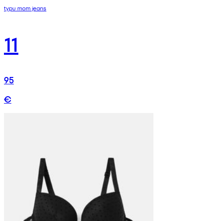
typu mom jeans
11
95
€