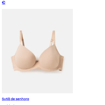
€
Sutiã de senhora