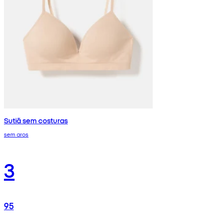
Sutiã sem costuras
sem aros
3
95