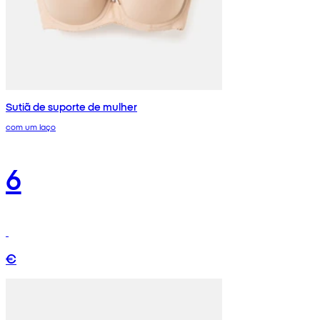
Sutiã de suporte de mulher
com um laço
6
€