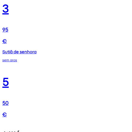
3
95
€
Sutiã de senhora
sem aros
5
50
€