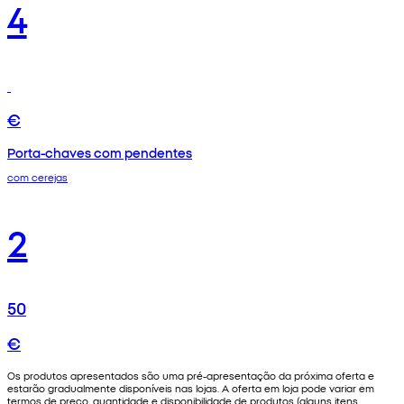
4
€
Porta-chaves com pendentes
com cerejas
2
50
€
Os produtos apresentados são uma pré-apresentação da próxima oferta e
estarão gradualmente disponíveis nas lojas. A oferta em loja pode variar em
termos de preço, quantidade e disponibilidade de produtos (alguns itens