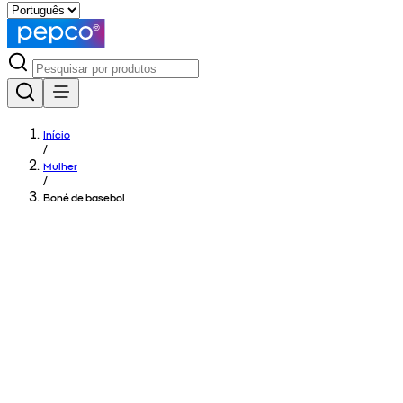
Início
/
Mulher
/
Boné de basebol