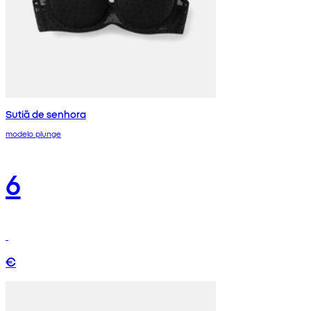
Sutiã de senhora
modelo plunge
6
€