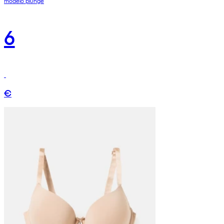
modelo plunge
6
€