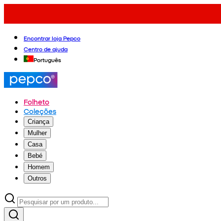
Encontrar loja Pepco
Centro de ajuda
Português
Folheto
Coleções
Criança
Mulher
Casa
Bebé
Homem
Outros