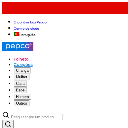
Encontrar loja Pepco
Centro de ajuda
Português
Folheto
Coleções
Criança
Mulher
Casa
Bebé
Homem
Outros