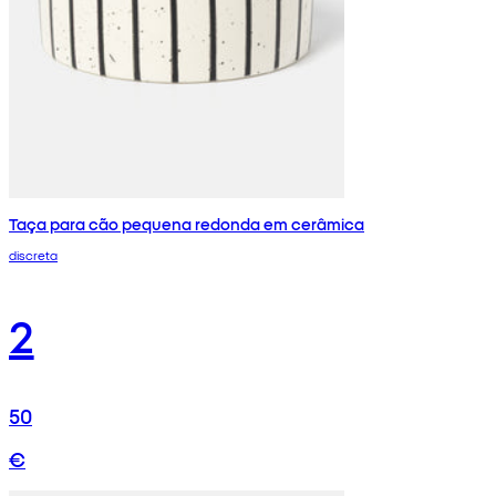
Taça para cão pequena redonda em cerâmica
discreta
2
50
€