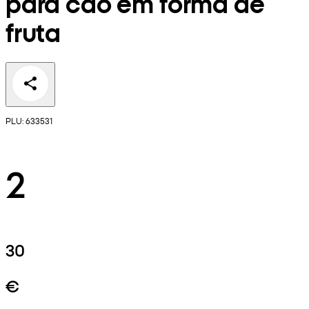
para cão em forma de
fruta
PLU: 633531
2
30
€