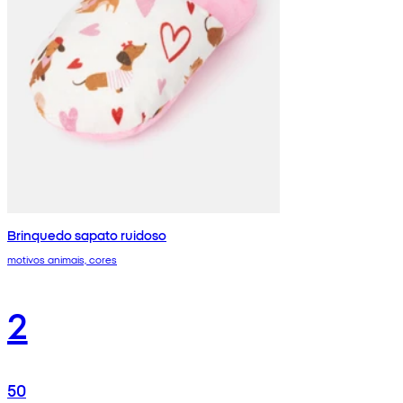
Brinquedo sapato ruidoso
motivos animais, cores
2
50