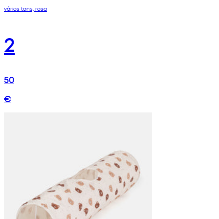
vários tons, rosa
2
50
€