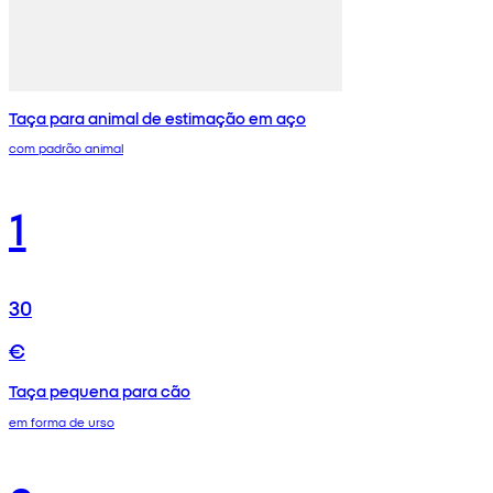
Taça para animal de estimação em aço
com padrão animal
1
30
€
Taça pequena para cão
em forma de urso