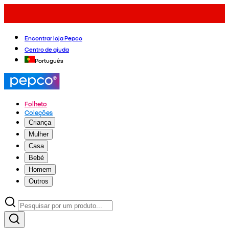
Encontrar loja Pepco
Centro de ajuda
Português
Folheto
Coleções
Criança
Mulher
Casa
Bebé
Homem
Outros