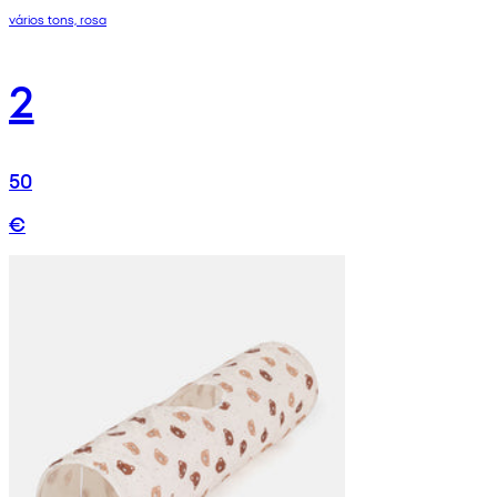
vários tons, rosa
2
50
€