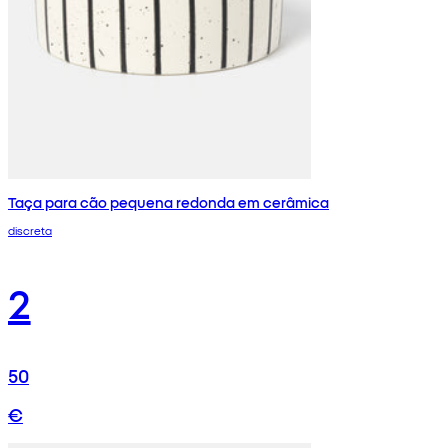
Taça para cão pequena redonda em cerâmica
discreta
2
50
€