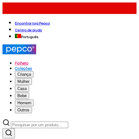
Encontrar loja Pepco
Centro de ajuda
Português
Folheto
Coleções
Criança
Mulher
Casa
Bebé
Homem
Outros