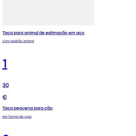
Taça para animal de estimação em aço
com padrão animal
1
30
€
Taça pequena para cão
em forma de urso