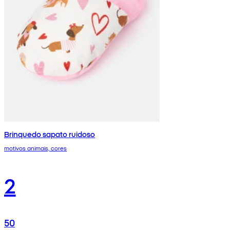
Brinquedo sapato ruidoso
motivos animais, cores
2
50