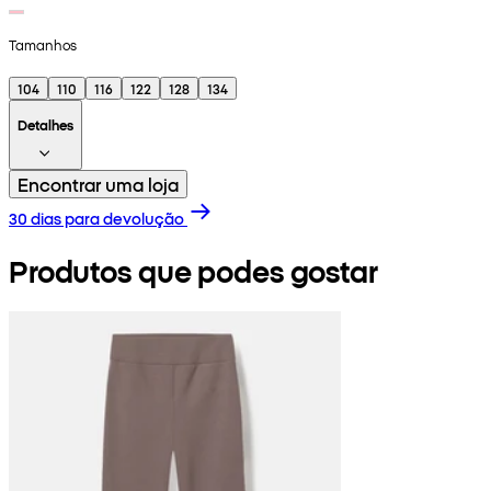
Tamanhos
104
110
116
122
128
134
Detalhes
Encontrar uma loja
30 dias para devolução
Produtos que podes gostar