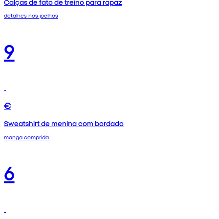
Calças de fato de treino para rapaz
detalhes nos joelhos
9
€
Sweatshirt de menina com bordado
manga comprida
6