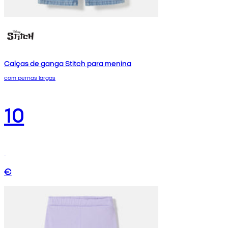
Calças de ganga Stitch para menina
com pernas largas
10
€