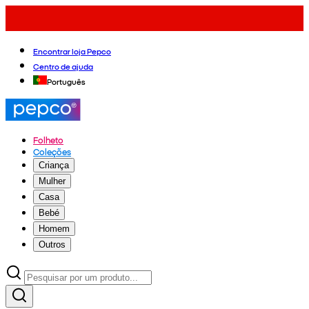
Encontrar loja Pepco
Centro de ajuda
Português
Folheto
Coleções
Criança
Mulher
Casa
Bebé
Homem
Outros