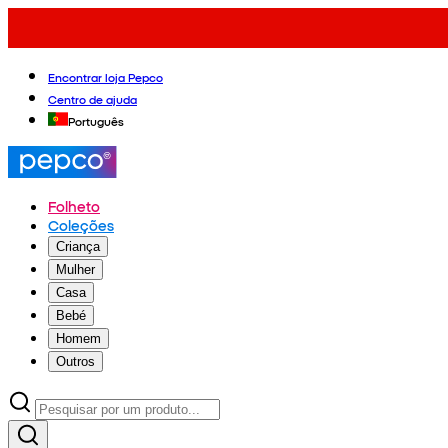
Encontrar loja Pepco
Centro de ajuda
Português
Folheto
Coleções
Criança
Mulher
Casa
Bebé
Homem
Outros