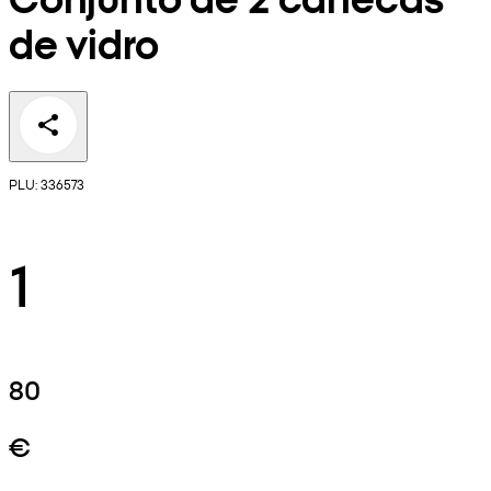
de vidro
PLU: 336573
1
80
€