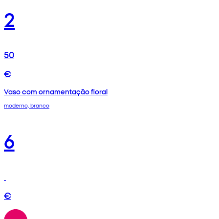
2
50
€
Vaso com ornamentação floral
moderno, branco
6
€