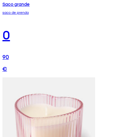
Saco grande
saco de prenda
0
90
€