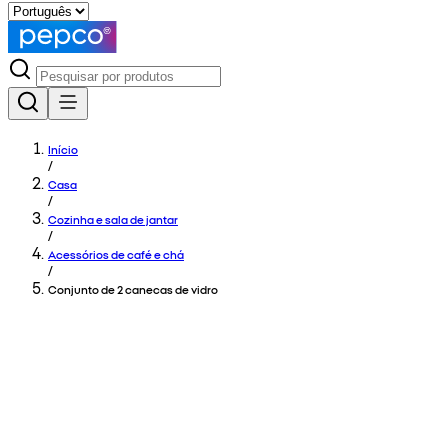
Início
/
Casa
/
Cozinha e sala de jantar
/
Acessórios de café e chá
/
Conjunto de 2 canecas de vidro