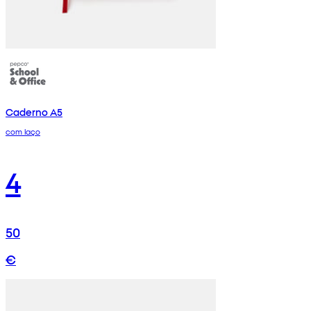
Caderno A5
com laço
4
50
€