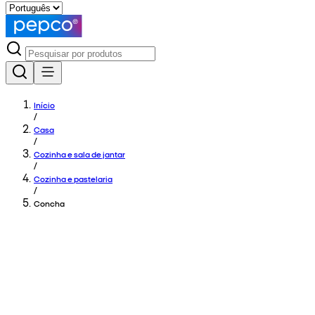
Início
/
Casa
/
Cozinha e sala de jantar
/
Cozinha e pastelaria
/
Concha