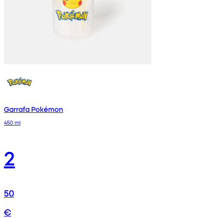
Garrafa Pokémon
450 ml
2
50
€