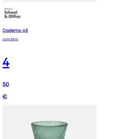
Caderno A5
com laço
4
50
€