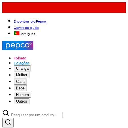
Encontrar loja Pepco
Centro de ajuda
Português
Folheto
Coleções
Criança
Mulher
Casa
Bebé
Homem
Outros