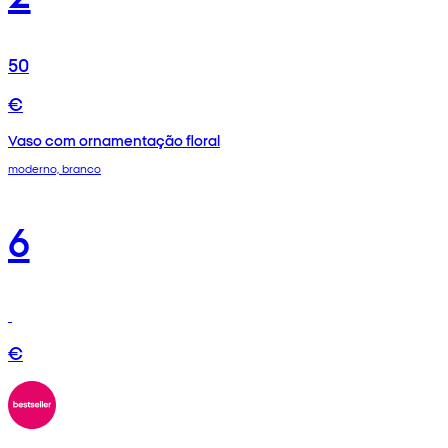
50
€
Vaso com ornamentação floral
moderno, branco
6
€