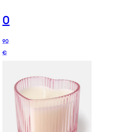
0
90
€