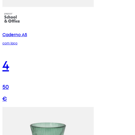
Caderno A5
com laço
4
50
€