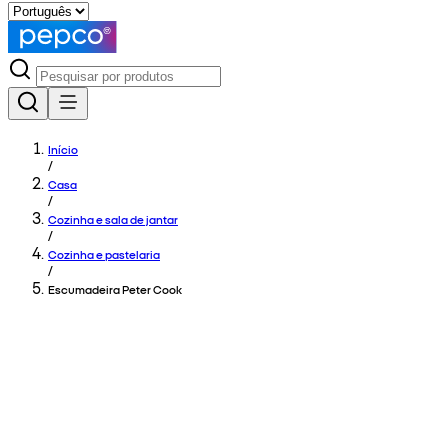
Início
/
Casa
/
Cozinha e sala de jantar
/
Cozinha e pastelaria
/
Escumadeira Peter Cook