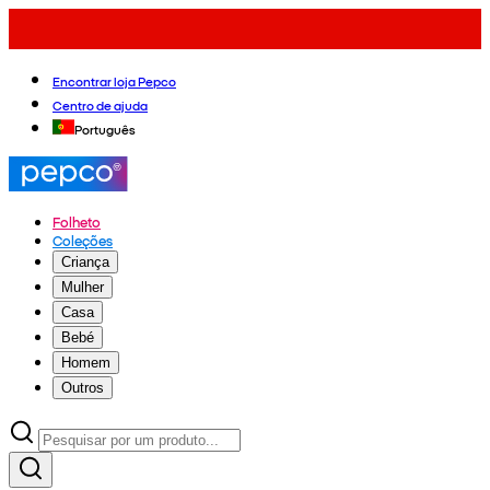
Encontrar loja Pepco
Centro de ajuda
Português
Folheto
Coleções
Criança
Mulher
Casa
Bebé
Homem
Outros