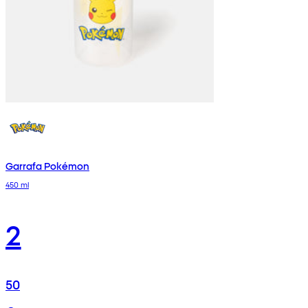
Garrafa Pokémon
450 ml
2
50