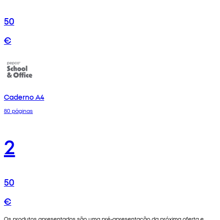
50
€
Caderno A4
80 páginas
2
50
€
Os produtos apresentados são uma pré-apresentação da próxima oferta e