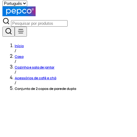
Início
/
Casa
/
Cozinha e sala de jantar
/
Acessórios de café e chá
/
Conjunto de 2 copos de parede dupla