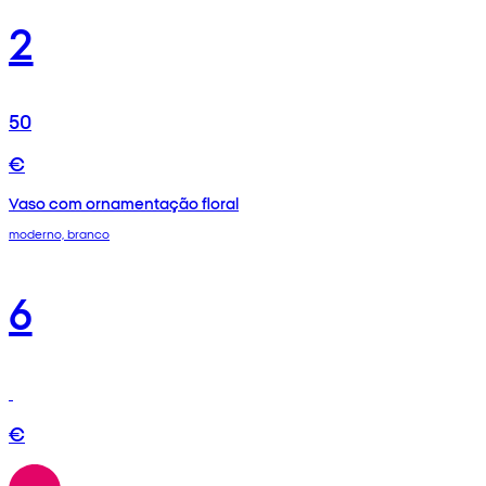
2
50
€
Vaso com ornamentação floral
moderno, branco
6
€