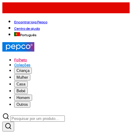
Encontrar loja Pepco
Centro de ajuda
Português
Folheto
Coleções
Criança
Mulher
Casa
Bebé
Homem
Outros