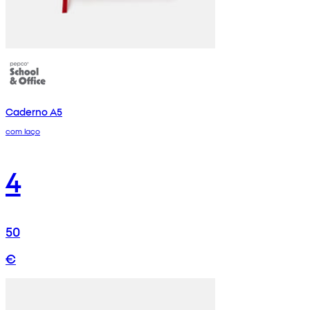
Caderno A5
com laço
4
50
€