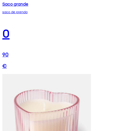
Saco grande
saco de prenda
0
90
€