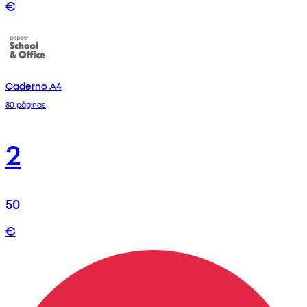
€
Caderno A4
80 páginas
2
50
€