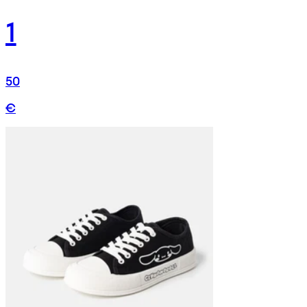
1
50
€