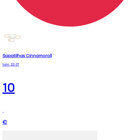
Sapatilhas Cinnamoroll
tam. 32-37
10
€