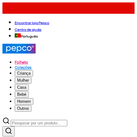
Encontrar loja Pepco
Centro de ajuda
Português
Folheto
Coleções
Criança
Mulher
Casa
Bebé
Homem
Outros