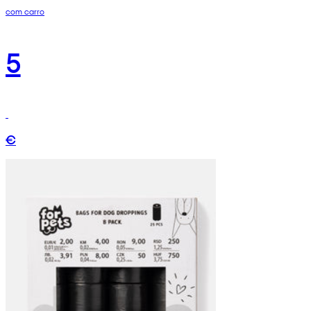
com carro
5
€