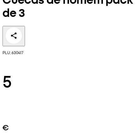
de 3
PLU: 630417
5
€