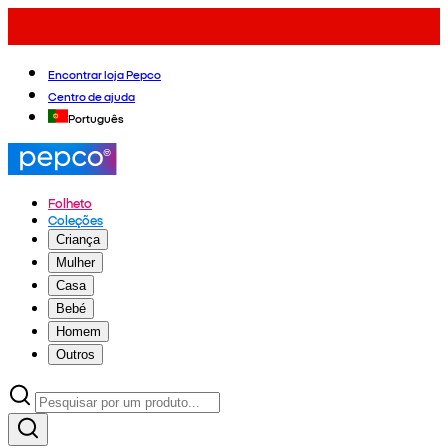
Encontrar loja Pepco
Centro de ajuda
Português
Folheto
Coleções
Criança
Mulher
Casa
Bebé
Homem
Outros