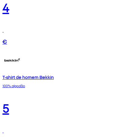
4
€
T-shirt de homem Bekkin
100% algodão
5