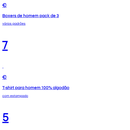
€
Boxers de homem pack de 3
vários padrões
7
€
T-shirt para homem 100% algodão
com estampado
5