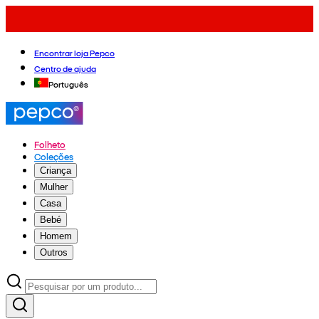
Encontrar loja Pepco
Centro de ajuda
Português
Folheto
Coleções
Criança
Mulher
Casa
Bebé
Homem
Outros