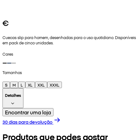
€
Cuecas slip para homem, desenhadas para o uso quotidiano. Disponíveis
em pack de cinco unidades.
Cores
Tamanhos
S
M
L
XL
XXL
XXXL
Detalhes
Encontrar uma loja
30 dias para devolução
Produtos que podes gostar