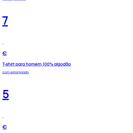
7
€
T-shirt para homem 100% algodão
com estampado
5
€