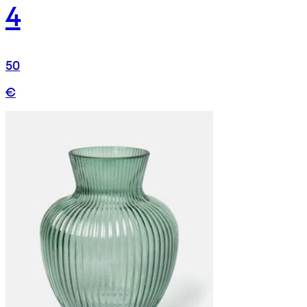
4
50
€