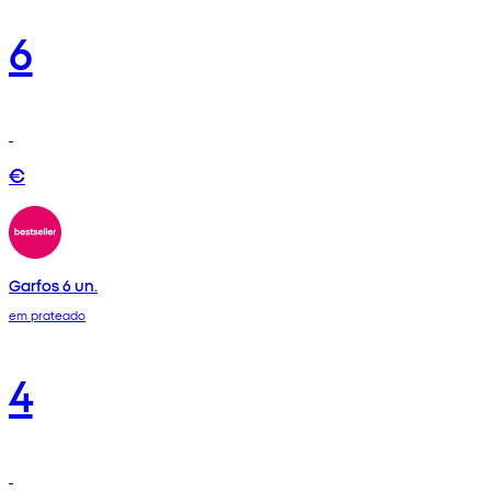
6
€
Garfos 6 un.
em prateado
4