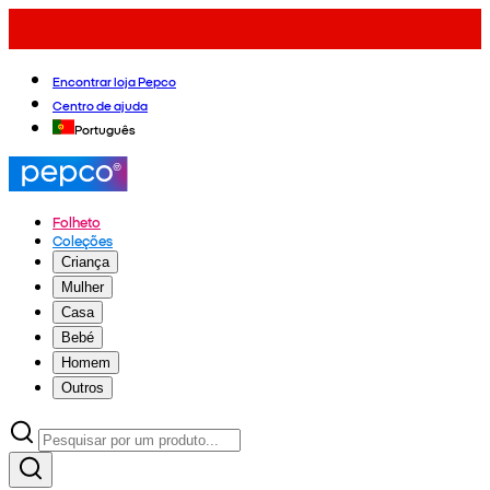
Encontrar loja Pepco
Centro de ajuda
Português
Folheto
Coleções
Criança
Mulher
Casa
Bebé
Homem
Outros