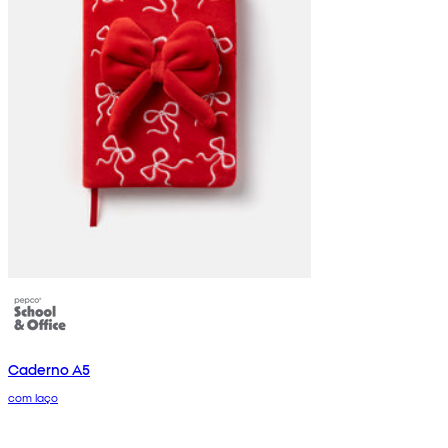
Caderno A5
com laço