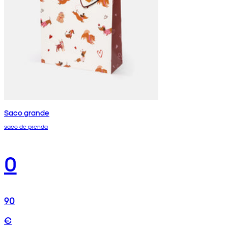
Saco grande
saco de prenda
0
90
€