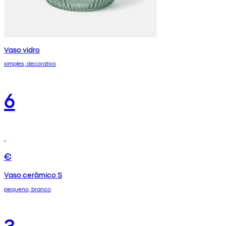
Vaso vidro
simples, decorativo
6
€
Vaso cerâmico S
pequeno, branco
3