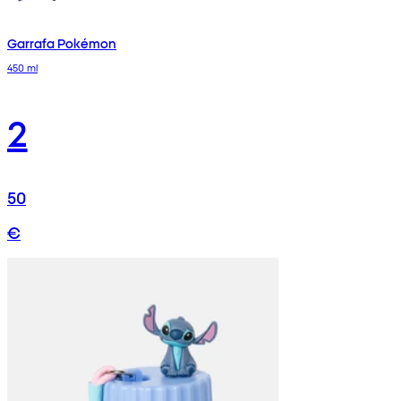
Garrafa Pokémon
450 ml
2
50
€