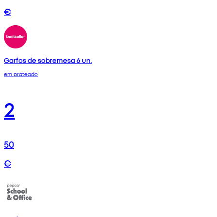
€
Garfos de sobremesa 6 un.
em prateado
2
50
€