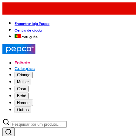
Encontrar loja Pepco
Centro de ajuda
Português
Folheto
Coleções
Criança
Mulher
Casa
Bebé
Homem
Outros