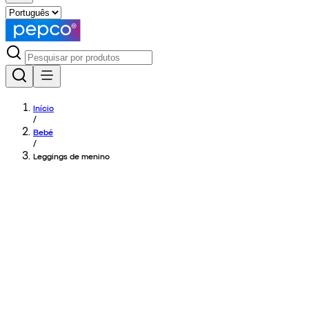
Início
/
Bebé
/
Leggings de menino