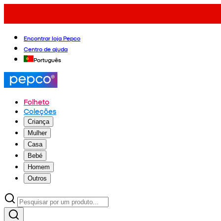
Encontrar loja Pepco
Centro de ajuda
Português
Folheto
Coleções
Criança
Mulher
Casa
Bebé
Homem
Outros