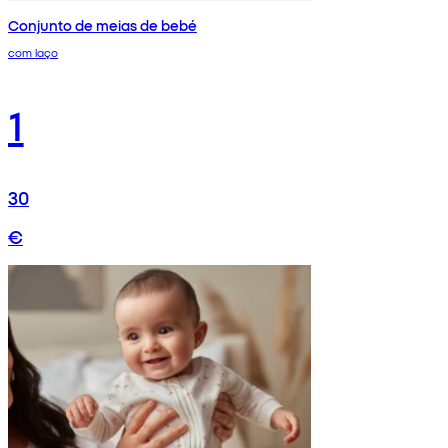
Conjunto de meias de bebé
com laço
1
30
€