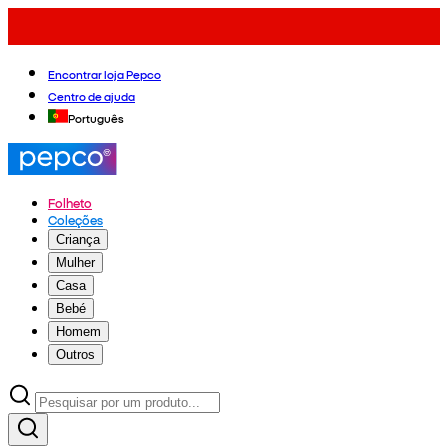
Encontrar loja Pepco
Centro de ajuda
Português
Folheto
Coleções
Criança
Mulher
Casa
Bebé
Homem
Outros