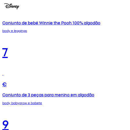
Conjunto de bebé Winnie the Pooh 100% algodão
body e leggings
7
€
Conjunto de 3 peças para menino em algodão
body, babygrow e babete
9