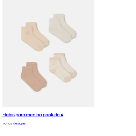
Meias para menina pack de 4
vários designs