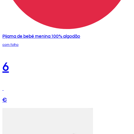
Pijama de bebé menina 100% algodão
com folho
6
€