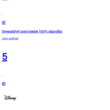
€
Sweatshirt para bebé 100% algodão
com orelhas
5
€