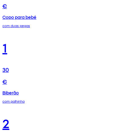
€
Copo para bebé
com duas pegas
1
30
€
Biberão
com palhinha
2