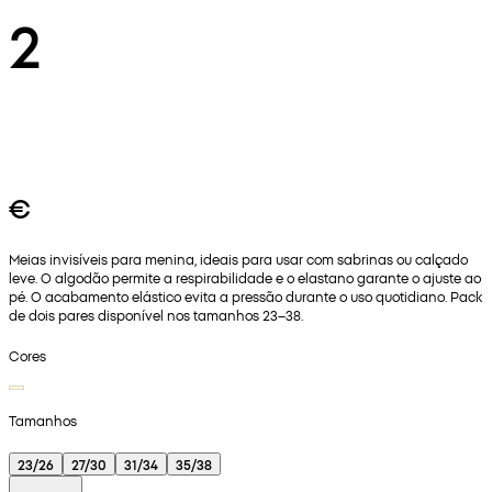
2
€
Meias invisíveis para menina, ideais para usar com sabrinas ou calçado
leve. O algodão permite a respirabilidade e o elastano garante o ajuste ao
pé. O acabamento elástico evita a pressão durante o uso quotidiano. Pack
de dois pares disponível nos tamanhos 23–38.
Cores
Tamanhos
23/26
27/30
31/34
35/38