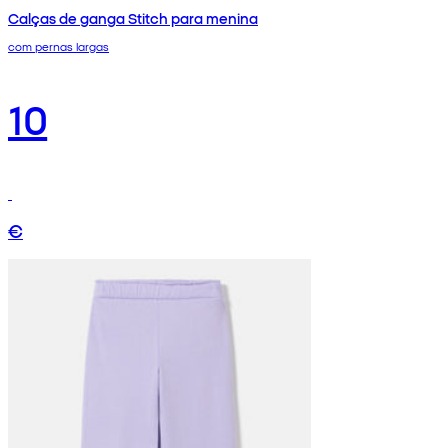
Calças de ganga Stitch para menina
com pernas largas
10
€