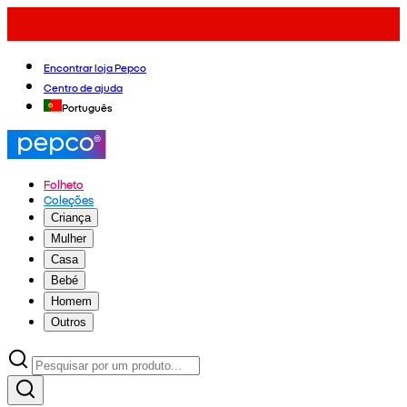
Encontrar loja Pepco
Centro de ajuda
Português
Folheto
Coleções
Criança
Mulher
Casa
Bebé
Homem
Outros