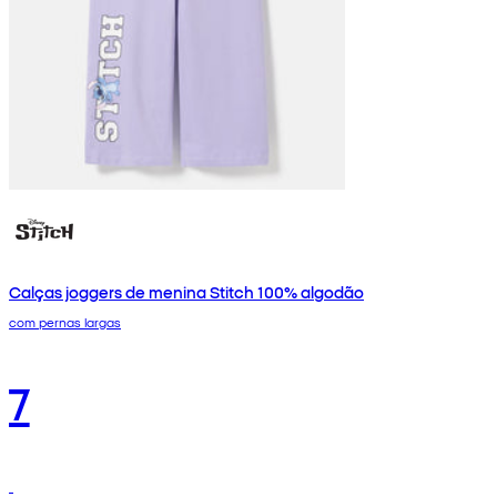
Calças joggers de menina Stitch 100% algodão
com pernas largas
7