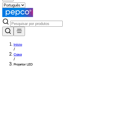
Início
/
Casa
/
Projetor LED