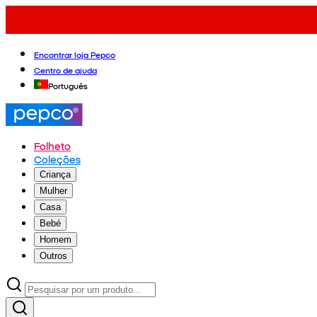
Encontrar loja Pepco
Centro de ajuda
Português
Folheto
Coleções
Criança
Mulher
Casa
Bebé
Homem
Outros