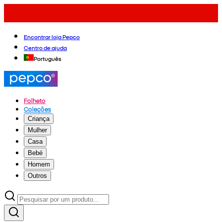
Encontrar loja Pepco
Centro de ajuda
Português
Folheto
Coleções
Criança
Mulher
Casa
Bebé
Homem
Outros