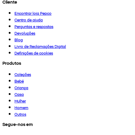
Cliente
Encontrar loja Pepco
Centro de ajuda
Perguntas e respostas
Devoluções
Blog
Livro de Reclamações Digital
Definições de cookies
Produtos
Coleções
Bebé
Criança
Casa
Mulher
Homem
Outros
Segue-nos em