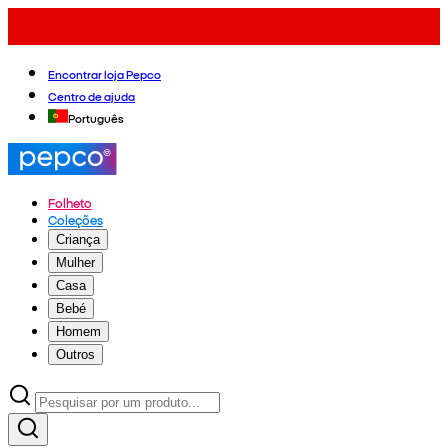
Encontrar loja Pepco
Centro de ajuda
Português
Folheto
Coleções
Criança
Mulher
Casa
Bebé
Homem
Outros