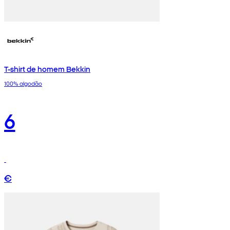
T-shirt de homem Bekkin
100% algodão
6
€