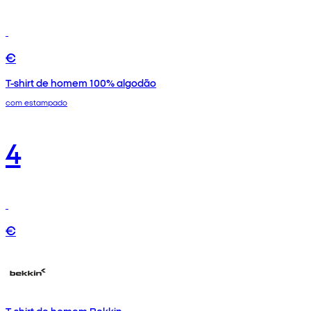
€
T-shirt de homem 100% algodão
com estampado
4
€
T-shirt de homem Bekkin