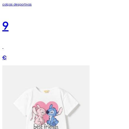
calças desportivas
9
€