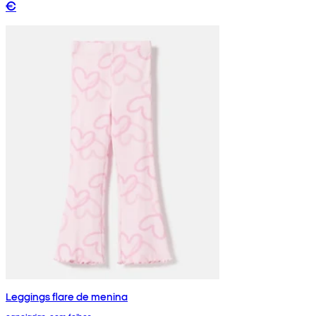
€
Leggings flare de menina
caneladas, com folhos