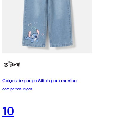
Calças de ganga Stitch para menina
com pernas largas
10