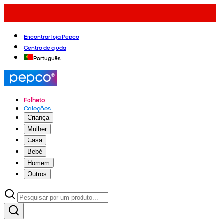
Encontrar loja Pepco
Centro de ajuda
Português
Folheto
Coleções
Criança
Mulher
Casa
Bebé
Homem
Outros