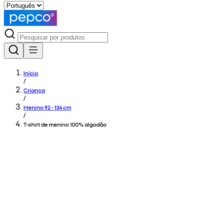
Início
/
Criança
/
Menino 92 - 134 cm
/
T-shirt de menino 100% algodão