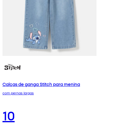
Calças de ganga Stitch para menina
com pernas largas
10