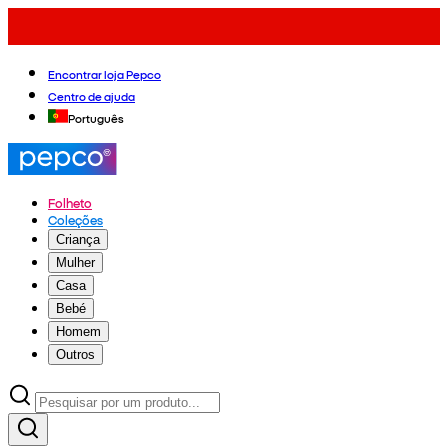
Encontrar loja Pepco
Centro de ajuda
Português
Folheto
Coleções
Criança
Mulher
Casa
Bebé
Homem
Outros