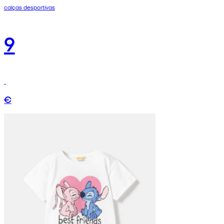
calças desportivas
9
€