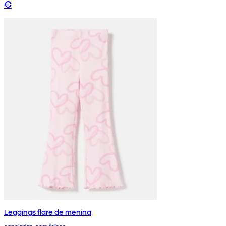
€
Leggings flare de menina
caneladas, com folhos