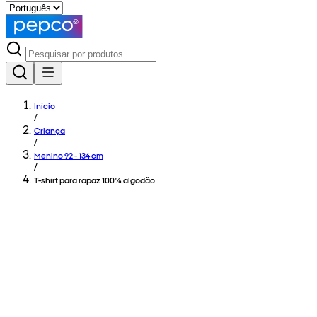
Início
/
Criança
/
Menino 92 - 134 cm
/
T-shirt para rapaz 100% algodão