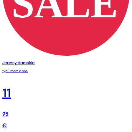
Jeansy damskie
typu mom jeans
11
95
€