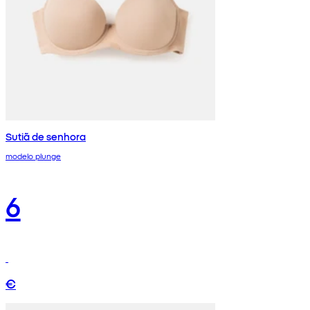
Sutiã de senhora
modelo plunge
6
€