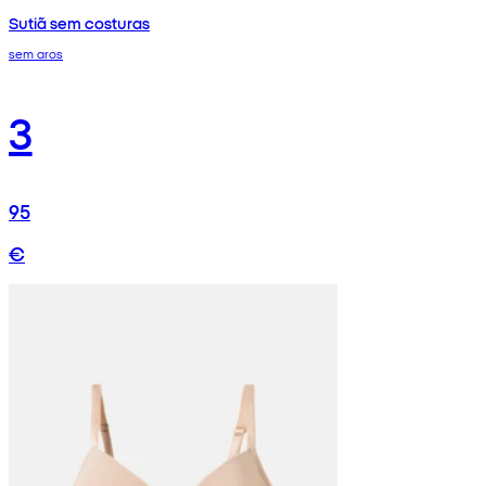
Sutiã sem costuras
sem aros
3
95
€