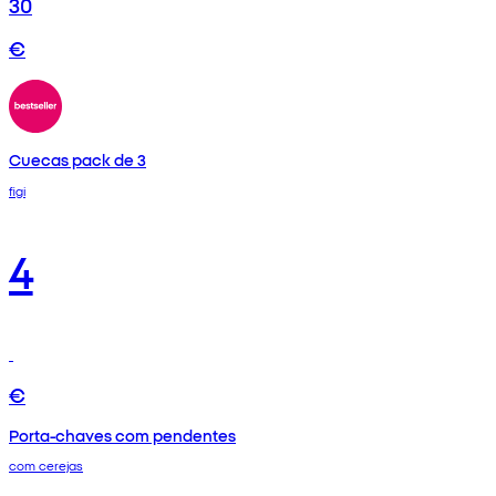
30
€
Cuecas pack de 3
figi
4
€
Porta-chaves com pendentes
com cerejas