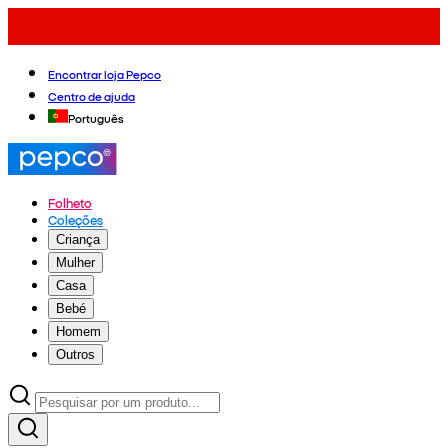
Encontrar loja Pepco
Centro de ajuda
Português
Folheto
Coleções
Criança
Mulher
Casa
Bebé
Homem
Outros