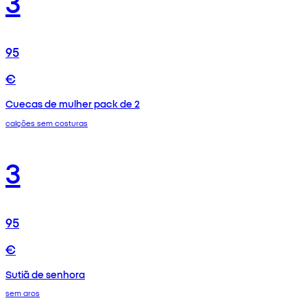
3
95
€
Cuecas de mulher pack de 2
calções sem costuras
3
95
€
Sutiã de senhora
sem aros