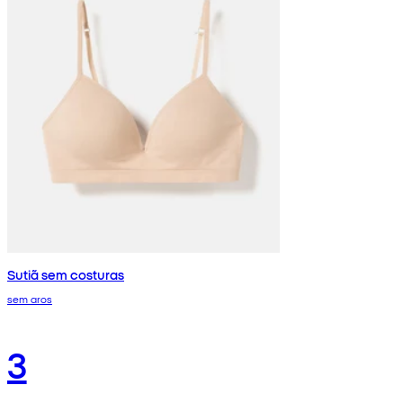
Sutiã sem costuras
sem aros
3