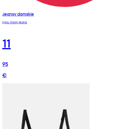
Jeansy damskie
typu mom jeans
11
95
€