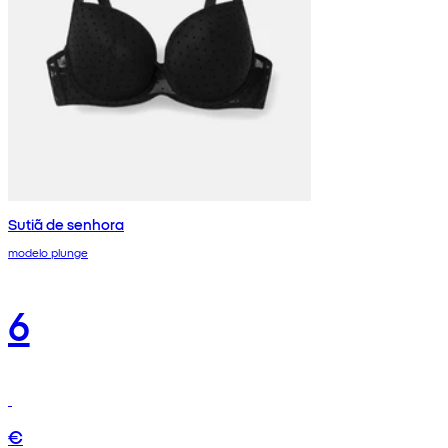
Sutiã de senhora
modelo plunge
6
€