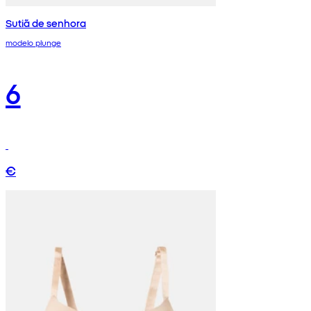
Sutiã de senhora
modelo plunge
6
€