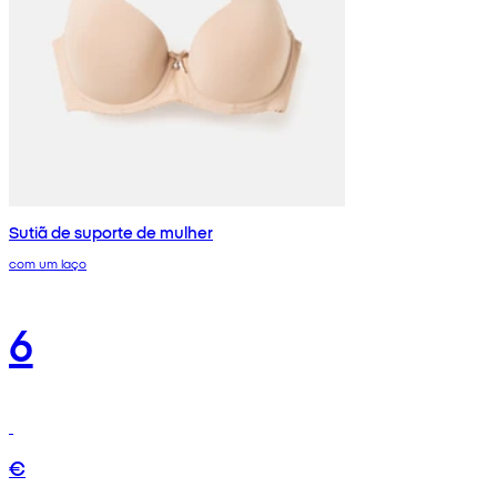
Sutiã de suporte de mulher
com um laço
6
€