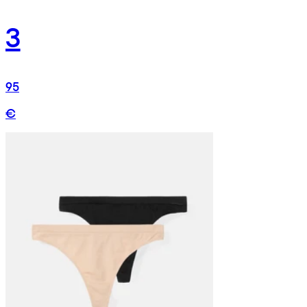
3
95
€