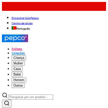
Encontrar loja Pepco
Centro de ajuda
Português
Folheto
Coleções
Criança
Mulher
Casa
Bebé
Homem
Outros