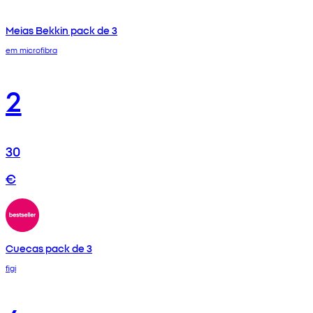
Meias Bekkin pack de 3
em microfibra
2
30
€
Cuecas pack de 3
figi