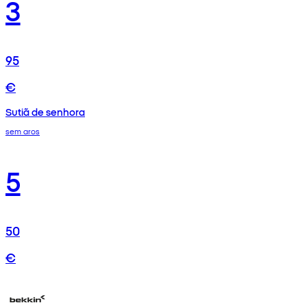
3
95
€
Sutiã de senhora
sem aros
5
50
€