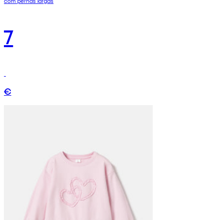
com pernas largas
7
€