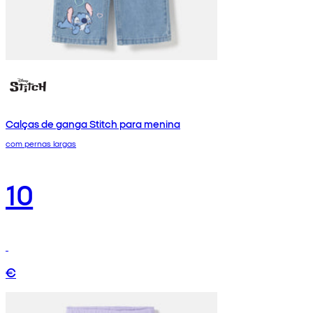
Calças de ganga Stitch para menina
com pernas largas
10
€