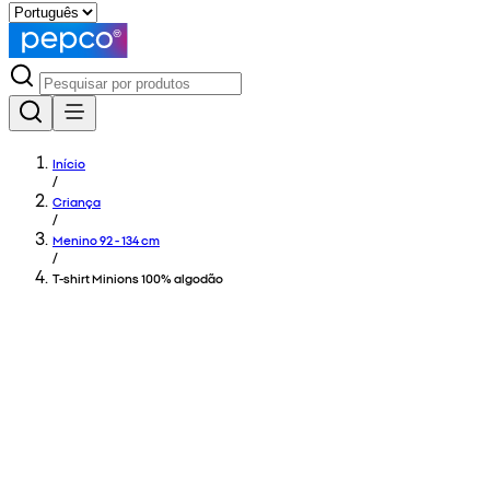
Início
/
Criança
/
Menino 92 - 134 cm
/
T-shirt Minions 100% algodão