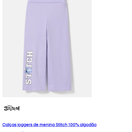
Calças joggers de menina Stitch 100% algodão