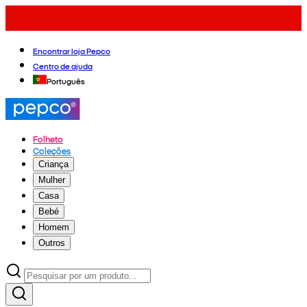
Encontrar loja Pepco
Centro de ajuda
Português
Folheto
Coleções
Criança
Mulher
Casa
Bebé
Homem
Outros