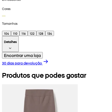
Cores
Tamanhos
104
110
116
122
128
134
Detalhes
Encontrar uma loja
30 dias para devolução
Produtos que podes gostar