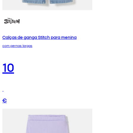
Calças de ganga Stitch para menina
com pernas largas
10
€