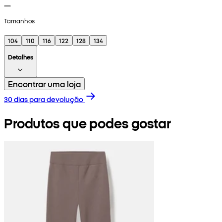
Tamanhos
104
110
116
122
128
134
Detalhes
Encontrar uma loja
30 dias para devolução
Produtos que podes gostar