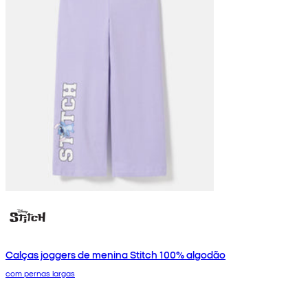
Calças joggers de menina Stitch 100% algodão
com pernas largas