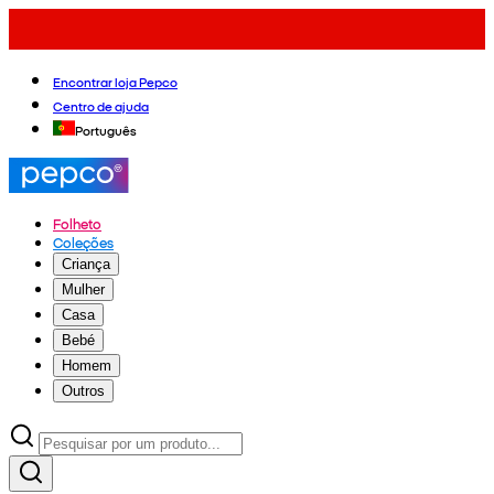
Encontrar loja Pepco
Centro de ajuda
Português
Folheto
Coleções
Criança
Mulher
Casa
Bebé
Homem
Outros